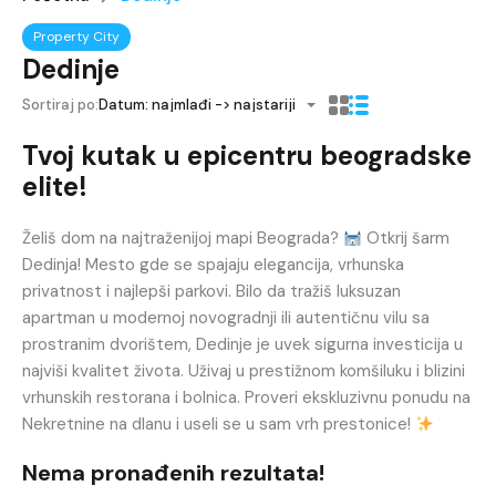
Property City
Dedinje
Sortiraj po:
Datum: najmlađi -> najstariji
Tvoj kutak u epicentru beogradske
elite!
Želiš dom na najtraženijoj mapi Beograda?
Otkrij šarm
Dedinja! Mesto gde se spajaju elegancija, vrhunska
privatnost i najlepši parkovi. Bilo da tražiš luksuzan
apartman u modernoj novogradnji ili autentičnu vilu sa
prostranim dvorištem, Dedinje je uvek sigurna investicija u
najviši kvalitet života. Uživaj u prestižnom komšiluku i blizini
vrhunskih restorana i bolnica. Proveri ekskluzivnu ponudu na
Nekretnine na dlanu i useli se u sam vrh prestonice!
Nema pronađenih rezultata!