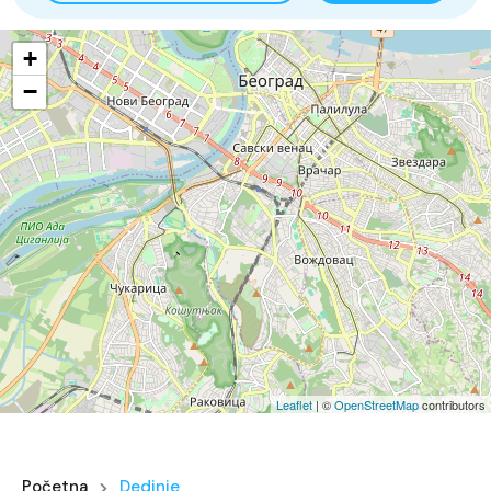
+
−
Leaflet
| ©
OpenStreetMap
contributors
Početna
Dedinje