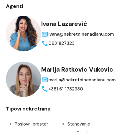
Agenti
Ivana Lazarević
ivana@nekretninenadlanu.com
0631827323
Marija Ratkovic Vukovic
marija@nekretninenadlanu.com
+381 61 1732930
Tipovi nekretnina
Poslovni prostor
Stanovanje