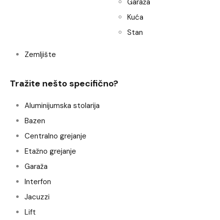
Garaža
Kuća
Stan
Zemljište
Tražite nešto specifično?
Aluminijumska stolarija
Bazen
Centralno grejanje
Etažno grejanje
Garaža
Interfon
Jacuzzi
Lift