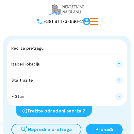
+381 61 173-666-2
Izaberi lokaciju
Šta tražite
- Stan
Tražite određeni sadržaj?
Napredna pretraga
Pronađi