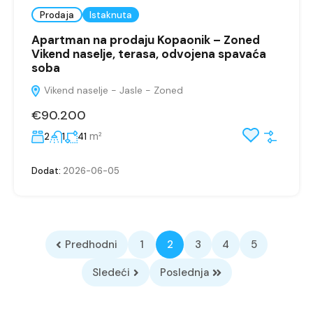
Prodaja
Istaknuta
Apartman na prodaju Kopaonik – Zoned
Vikend naselje, terasa, odvojena spavaća
soba
Vikend naselje - Jasle - Zoned
€90.200
m²
2
1
41
Dodat:
2026-06-05
Predhodni
1
2
3
4
5
Sledeći
Poslednja