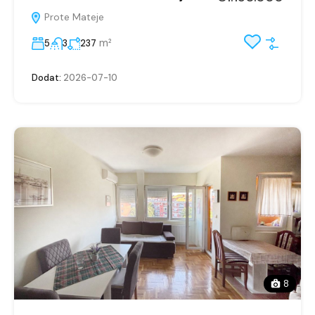
Prote Mateje
m²
5
3
237
Dodat:
2026-07-10
8