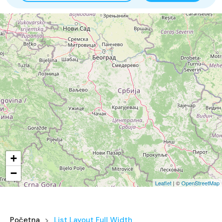
28
6
+
−
Leaflet
| ©
OpenStreetMap
Početna
List Layout Full Width