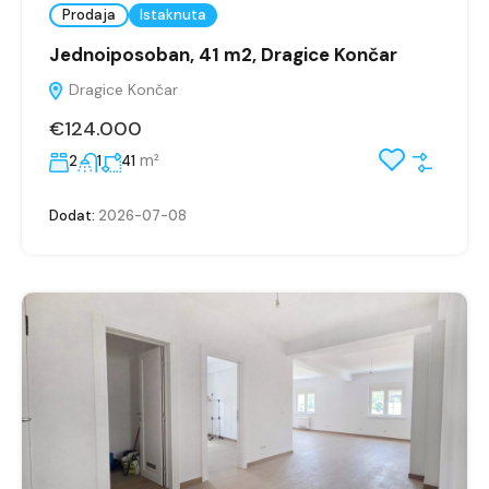
Prodaja
Istaknuta
Jednoiposoban, 41 m2, Dragice Končar
Dragice Končar
€124.000
m²
2
1
41
Dodat:
2026-07-08