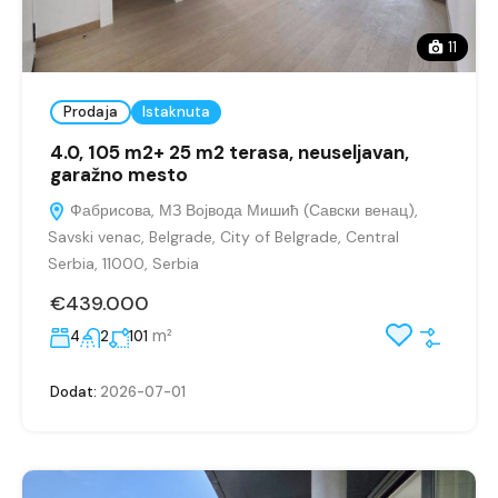
11
Prodaja
Istaknuta
4.0, 105 m2+ 25 m2 terasa, neuseljavan,
garažno mesto
Фабрисова, МЗ Војвода Мишић (Савски венац),
Savski venac, Belgrade, City of Belgrade, Central
Serbia, 11000, Serbia
€439.000
m²
4
2
101
Dodat:
2026-07-01