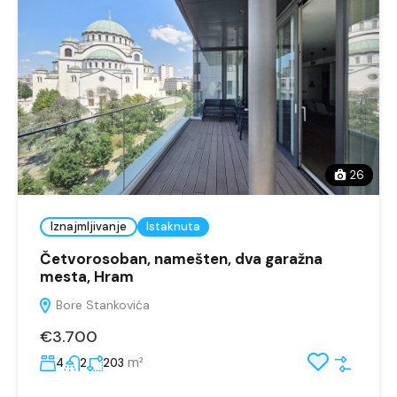
26
Iznajmljivanje
Istaknuta
Četvorosoban, namešten, dva garažna
mesta, Hram
Bore Stankovića
€3.700
m²
4
2
203