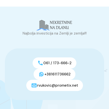
Najbolja investicija na Zemlji je zemlja!!!
061 / 173-666-2
+381611736662
rvukovic@prometix.net