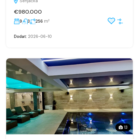
Senjačka
€980.000
m²
9
3
256
Dodat:
2026-06-10
13