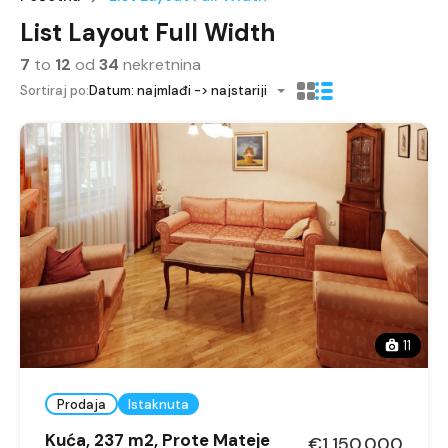
List Layout Full Width
7
to
12
od
34
nekretnina
Sortiraj po:
Datum: najmlađi -> najstariji
11
Prodaja
Istaknuta
Kuća, 237 m2, Prote Mateje
€1.150.000