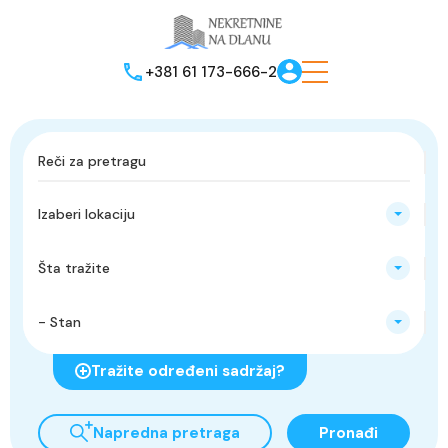
+381 61 173-666-2
Izaberi lokaciju
Šta tražite
- Stan
Tražite određeni sadržaj?
Napredna pretraga
Pronađi