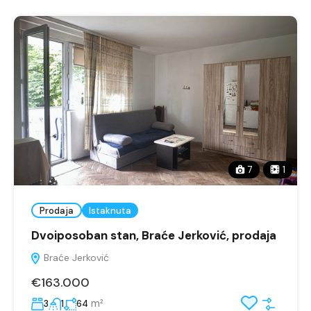
7
1
Prodaja
Istaknuta
Dvoiposoban stan, Braće Jerković, prodaja
Braće Jerković
€163.000
m²
3
1
64