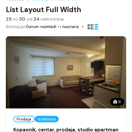
List Layout Full Width
25
to
30
od
34
nekretnina
Sortiraj po:
Datum: najmlađi -> najstariji
6
Prodaja
Istaknuta
Kopaonik, centar, prodaja, studio apartman