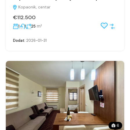
Kopaonik, centar
€112.500
m²
1
1
25
Dodat:
2026-01-31
6