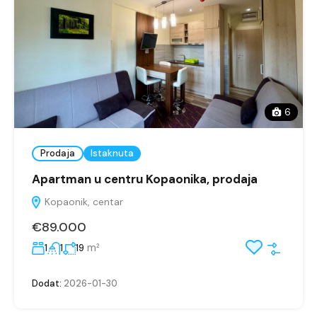
6
Prodaja
Istaknuta
Apartman u centru Kopaonika, prodaja
Kopaonik, centar
€89.000
m²
1
1
19
Dodat:
2026-01-30