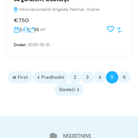
Internacionalnih brigada, Neimar, Vračar
€750
m²
2
1
55
Dodat:
2025-10-31
First
Predhodni
2
3
4
5
6
Sledeći