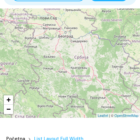
28
6
+
−
Leaflet
| ©
OpenStreetMap
Početna
List Layout Full Width