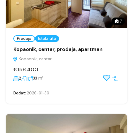
7
Prodaja
Istaknuta
Kopaonik, centar, prodaja, apartman
Kopaonik, centar
€158.400
m²
2
1
33
Dodat:
2026-01-30