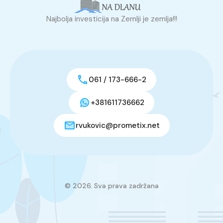
Najbolja investicija na Zemlji je zemlja!!!
061 / 173-666-2
+381611736662
rvukovic@prometix.net
© 2026. Sva prava zadržana