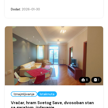
Dodat:
2026-01-30
11
1
Iznajmljivanje
Istaknuta
Vračar, hram Svetog Save, dvosoban stan
sa garažom, izdavanje