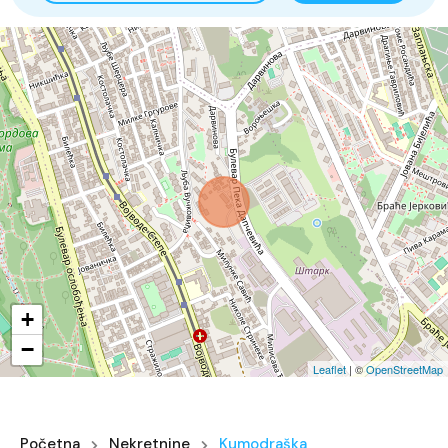
+
−
Leaflet
| ©
OpenStreetMap
Početna
Nekretnine
Kumodraška