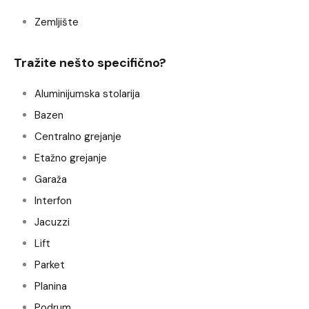
Zemljište
Tražite nešto specifično?
Aluminijumska stolarija
Bazen
Centralno grejanje
Etažno grejanje
Garaža
Interfon
Jacuzzi
Lift
Parket
Planina
Podrum