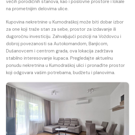
većih porodičnih stanova, kao i poslovne prostore i lokale
na prometnijim delovima ulice.
Kupovina nekretnine u Kumodraškoj može biti dobar izbor
za one koji traže stan za sebe, prostor za izdavanje ili
dugoročnu investiciju. Zahvaljujući poziciji na Voždovcu i
dobroj povezanosti sa Autokomandom, Banjicom,
Dušanovcem i centrom grada, ova lokacija zadržava
stabilno interesovanje kupaca. Pregledajte aktuelnu
ponudu nekretnina u Kumodraškoj ulici i pronađite prostor
koji odgovara vašim potrebama, budžetu i planovima.