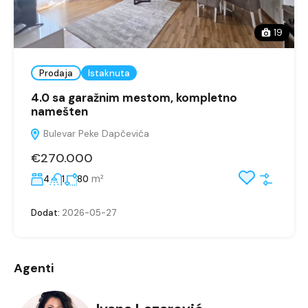
19
Prodaja
Istaknuta
4.0 sa garažnim mestom, kompletno
namešten
Bulevar Peke Dapčevića
€270.000
m²
4
1
80
Dodat:
2026-05-27
Agenti