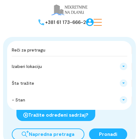
+381 61 173-666-2
Izaberi lokaciju
Šta tražite
- Stan
Tražite određeni sadržaj?
Napredna pretraga
Pronađi