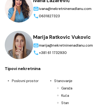
Ivana Lazarević
ivana@nekretninenadlanu.com
0631827323
Marija Ratkovic Vukovic
marija@nekretninenadlanu.com
+381 61 1732930
Tipovi nekretnina
Poslovni prostor
Stanovanje
Garaža
Kuća
Stan