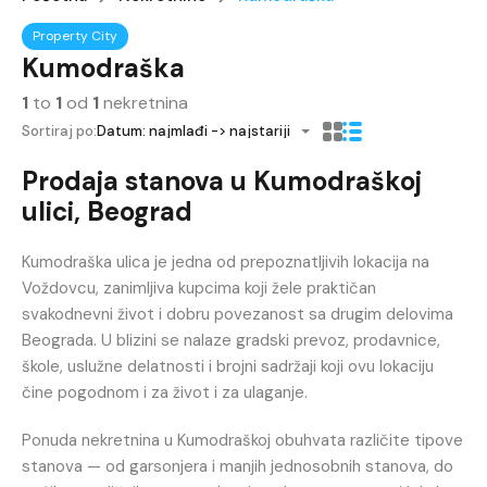
Property City
Kumodraška
1
to
1
od
1
nekretnina
Sortiraj po:
Datum: najmlađi -> najstariji
Prodaja stanova u Kumodraškoj
ulici, Beograd
Kumodraška ulica je jedna od prepoznatljivih lokacija na
Voždovcu, zanimljiva kupcima koji žele praktičan
svakodnevni život i dobru povezanost sa drugim delovima
Beograda. U blizini se nalaze gradski prevoz, prodavnice,
škole, uslužne delatnosti i brojni sadržaji koji ovu lokaciju
čine pogodnom i za život i za ulaganje.
Ponuda nekretnina u Kumodraškoj obuhvata različite tipove
stanova — od garsonjera i manjih jednosobnih stanova, do