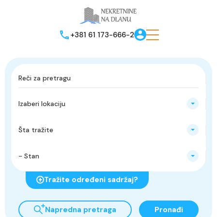
+381 61 173-666-2
Izaberi lokaciju
Šta tražite
- Stan
Tražite određeni sadržaj?
Napredna pretraga
Pronađi