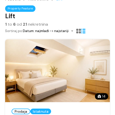
Property Feature
Lift
1
to
6
od
21
nekretnina
Sortiraj po:
Datum: najmlađi -> najstariji
14
Prodaja
Istaknuta