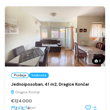
8
Prodaja
Istaknuta
Jednoiposoban, 41 m2, Dragice Končar
Dragice Končar
€124.000
m²
2
1
41