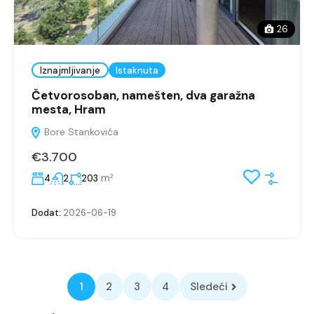
26
Iznajmljivanje
Istaknuta
Četvorosoban, namešten, dva garažna
mesta, Hram
Bore Stankovića
€3.700
m²
4
2
203
Dodat:
2026-06-19
1
2
3
4
Sledeći