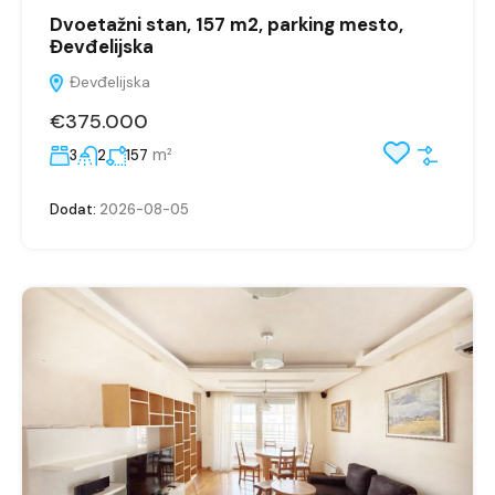
Dvoetažni stan, 157 m2, parking mesto,
Đevđelijska
Đevđelijska
€375.000
m²
3
2
157
Dodat:
2026-08-05