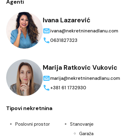
Agenti
Ivana Lazarević
ivana@nekretninenadlanu.com
0631827323
Marija Ratkovic Vukovic
marija@nekretninenadlanu.com
+381 61 1732930
Tipovi nekretnina
Poslovni prostor
Stanovanje
Garaža