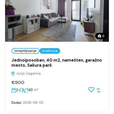
6
Iznajmljivanje
Istaknuta
Jednoiposoban, 40 m2, namešten, garažno
mesto, Sakura park
Jurija Gagarina
€900
m²
2
1
40
Dodat:
2026-08-05