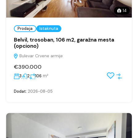
14
Prodaja
Istaknuta
Belvil, trosoban, 106 m2, garažna mesta
(opciono)
Bulevar Crvene armije
€390.000
m²
3
2
106
Dodat:
2026-08-05