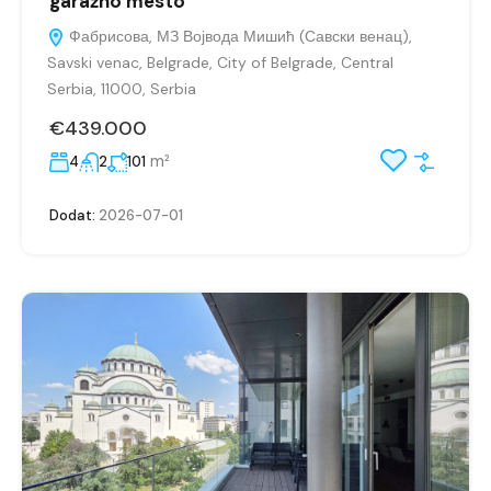
garažno mesto
Фабрисова, МЗ Војвода Мишић (Савски венац),
Savski venac, Belgrade, City of Belgrade, Central
Serbia, 11000, Serbia
€439.000
m²
4
2
101
Dodat:
2026-07-01