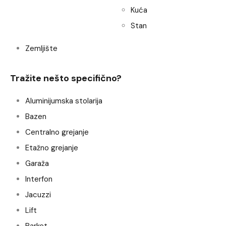
Kuća
Stan
Zemljište
Tražite nešto specifično?
Aluminijumska stolarija
Bazen
Centralno grejanje
Etažno grejanje
Garaža
Interfon
Jacuzzi
Lift