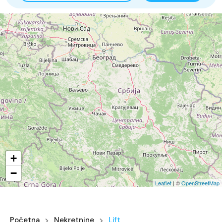
16
5
+
−
Leaflet
| ©
OpenStreetMap
Početna
Nekretnine
Lift