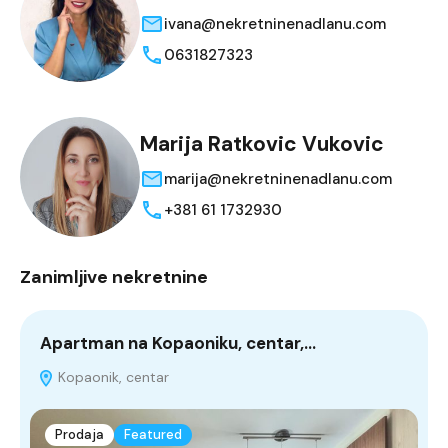
ivana@nekretninenadlanu.com
0631827323
Marija Ratkovic Vukovic
marija@nekretninenadlanu.com
+381 61 1732930
Zanimljive nekretnine
Apartman na Kopaoniku, centar,…
K
Kopaonik, centar
Prodaja
Featured