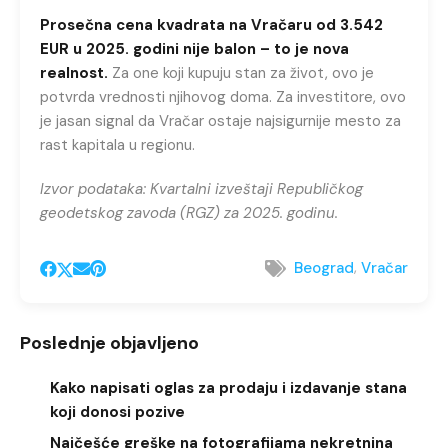
Prosečna cena kvadrata na Vračaru od 3.542
EUR u 2025. godini nije balon – to je nova
realnost.
Za one koji kupuju stan za život, ovo je
potvrda vrednosti njihovog doma. Za investitore, ovo
je jasan signal da Vračar ostaje najsigurnije mesto za
rast kapitala u regionu.
Izvor podataka: Kvartalni izveštaji Republičkog
geodetskog zavoda (RGZ) za 2025. godinu.
,
Beograd
Vračar
Poslednje objavljeno
Kako napisati oglas za prodaju i izdavanje stana
koji donosi pozive
Najčešće greške na fotografijama nekretnina