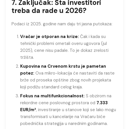
7. Zaključak: Šta investitori
treba da rade u 2026?
Podaci iz 2025. godine nam daju tri jasna putokaza:
Vračar je otporan na krize:
Čak i kada su
tehnički problemi ometali overu ugovora (jul
2025), cene nisu padale. To je dokaz zrelosti
tržišta.
Kupovina na Crvenom krstu je pametan
potez:
Ova mikro-lokacija će nastaviti da raste
brže od proseka opštine zbog novih projekata
koji podižu standard celog kraja.
Fokus na multifunkcionalnost:
S obzirom na
rekordne cene poslovnog prostora od
7.333
EUR/m²
, investiranje u stanove koji se lako mogu
transformisati u kancelarije na Vračaru biće
pobednička strategija u narednim godinama.