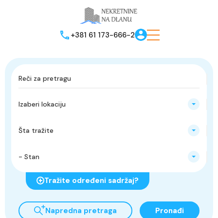
+381 61 173-666-2
Izaberi lokaciju
Šta tražite
- Stan
Tražite određeni sadržaj?
Napredna pretraga
Pronađi