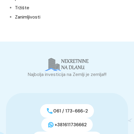
Tržište
Zanimljivosti
Najbolja investicija na Zemlji je zemlja!!!
061 / 173-666-2
+381611736662