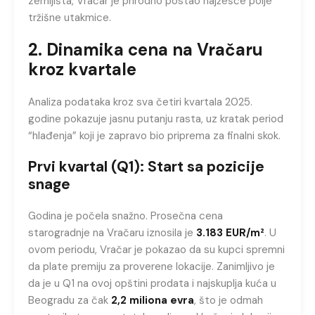
zemljišta, Vračar je prirodno postao najžešće polje
tržišne utakmice.
2. Dinamika cena na Vračaru
kroz kvartale
Analiza podataka kroz sva četiri kvartala 2025.
godine pokazuje jasnu putanju rasta, uz kratak period
“hlađenja” koji je zapravo bio priprema za finalni skok.
Prvi kvartal (Q1): Start sa pozicije
snage
Godina je počela snažno. Prosečna cena
starogradnje na Vračaru iznosila je
3.183 EUR/m²
. U
ovom periodu, Vračar je pokazao da su kupci spremni
da plate premiju za proverene lokacije. Zanimljivo je
da je u Q1 na ovoj opštini prodata i najskuplja kuća u
Beogradu za čak
2,2 miliona evra
, što je odmah