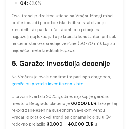
Q4:
39,8%
Ovaj trend je direktno uticao na Vračar. Mnogi mladi
profesionalci i porodice iskoristili su stabilizaciju
kamatnih stopa da reše stambeno pitanje na
najpoželjnijoj lokaciji. To je kreiralo konstantan pritisak
na cene stanova srednje veličine (50-70 m²), koji su
najčešća meta kreditnih kupaca.
5. Garaže: Investicija decenije
Na Vračaru je svaki centimetar parkinga dragocen,
garaže su postale investiciono zlato
.
U prvom kvartalu 2025. godine, najskuplje garažno
mesto u Beogradu plaćeno je
66.000 EUR
. Iako je taj
rekord zabeležen na susednom Savskom vencu,
Vračar je pratio ovaj trend sa cenama koje su u Q4
redovno prelazile
30.000 – 40.000 EUR
u