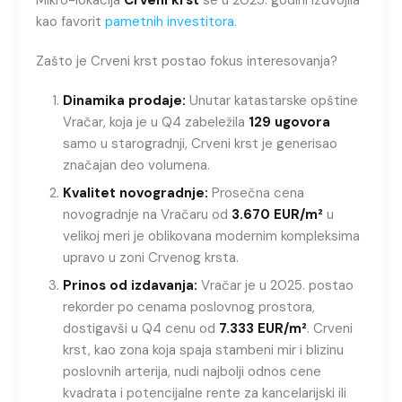
kao favorit
pametnih investitora
.
Zašto je Crveni krst postao fokus interesovanja?
Dinamika prodaje:
Unutar katastarske opštine
Vračar, koja je u Q4 zabeležila
129 ugovora
samo u starogradnji, Crveni krst je generisao
značajan deo volumena.
Kvalitet novogradnje:
Prosečna cena
novogradnje na Vračaru od
3.670 EUR/m²
u
velikoj meri je oblikovana modernim kompleksima
upravo u zoni Crvenog krsta.
Prinos od izdavanja:
Vračar je u 2025. postao
rekorder po cenama poslovnog prostora,
dostigavši u Q4 cenu od
7.333 EUR/m²
. Crveni
krst, kao zona koja spaja stambeni mir i blizinu
poslovnih arterija, nudi najbolji odnos cene
kvadrata i potencijalne rente za kancelarijski ili