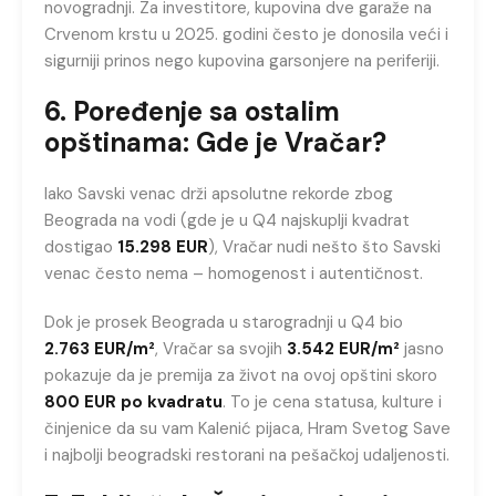
novogradnji. Za investitore, kupovina dve garaže na
Crvenom krstu u 2025. godini često je donosila veći i
sigurniji prinos nego kupovina garsonjere na periferiji.
6. Poređenje sa ostalim
opštinama: Gde je Vračar?
Iako Savski venac drži apsolutne rekorde zbog
Beograda na vodi (gde je u Q4 najskuplji kvadrat
dostigao
15.298 EUR
), Vračar nudi nešto što Savski
venac često nema – homogenost i autentičnost.
Dok je prosek Beograda u starogradnji u Q4 bio
2.763 EUR/m²
, Vračar sa svojih
3.542 EUR/m²
jasno
pokazuje da je premija za život na ovoj opštini skoro
800 EUR po kvadratu
. To je cena statusa, kulture i
činjenice da su vam Kalenić pijaca, Hram Svetog Save
i najbolji beogradski restorani na pešačkoj udaljenosti.