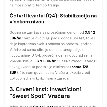
ne može pratiti tempo tražnje.
Četvrti kvartal (Q4): Stabilizacija na
visokom nivou
Godina se završava sa prosečnom cenom od
3.542
EUR/m²
. Iako je ovo blagi pad u odnosu na Q3, to je i
dalje impresivan skok u odnosu na početak godine.
Važnije od same cifre je odnos starogradnje i
novogradnje. U Q4, prosečna cena novogradnje na
Vračaru bila je
3.670 EUR/m²
. Razlika između starog i
novog kvadrata postala je minimalna (
samo 128
EUR
), što nam govori da na Vračaru lokacija vredi
gotovo jednako koliko i sama zgrada.
3. Crveni krst: Investicioni
“Sweet Spot” Vračara
Mikro-lokacija
Crveni krst
se u 2025. godini izdvojila