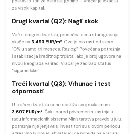
postavilo ton za ostatak godine – Vračar je lokacija
za visoki kapital.
Drugi kvartal (Q2): Nagli skok
Već u drugom kvartalu, prosečna cena starogradnje
skače na
3.493 EUR/m²
. Ovo je bio rast od skoro
10% u samo tri meseca. Razlog? Povećana potražnja
i stabilizacija kreditnog tržišta. Iako je broj ugovora na
nivou Beograda varirao, Vračar je zadržao status
“sigurne luke”.
Treći kvartal (Q3): Vrhunac i test
otpornosti
U trećem kvartalu cene dostižu svoj maksimum –
3.607 EUR/m²
. Čak i pored privremenih zastoja u
radu informacionih sistema Ministarstva pravde u julu,
potražnja nije jenjavala. Investitori su u ovom periodu
agresivno kupovali, shvatajući da ponuda na Vračaru