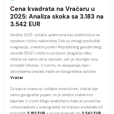
Cena kvadrata na Vračaru u
2025: Analiza skoka sa 3.183 na
3.542 EUR
Godina 2025. ostaće upamćena kao prekretnica na
srpskom tržištu nekretnina. Dok su mnogi predviđali
stagnaciju, zvanični podaci Republičkog geodetskog
zavoda (RGZ) otkrili su potpuno drugačiju sliku:
tržište ne samo da je opstalo, već je dostiglo svoj
istorijski vrhunac. U centru te ekspanzije, kao i
decenijama unazad, našla se beogradska opština
Vračar
.
Za kupce stanova i ozbiljne investitore, Vračar nije
samo geografski pojam; on je simbol stabilnosti
kapitala. U ovom blogu analiziramo kako je prosečna
cena kvadrata u starogradnji na Vračaru evoluirala od
početnih
3.183 EUR
u prvom kvartalu do
3.542 EUR