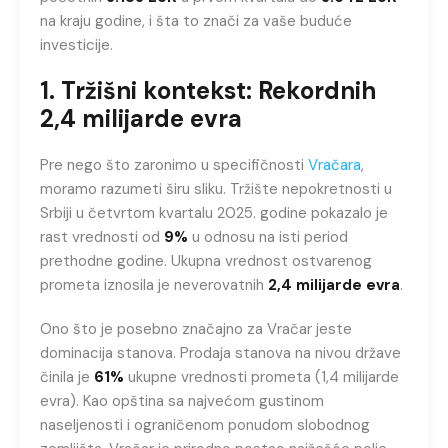
na kraju godine, i šta to znači za vaše buduće
investicije.
1. Tržišni kontekst: Rekordnih
2,4 milijarde evra
Pre nego što zaronimo u specifičnosti
Vračara
,
moramo razumeti širu sliku. Tržište nepokretnosti u
Srbiji u četvrtom kvartalu 2025. godine pokazalo je
rast vrednosti od
9%
u odnosu na isti period
prethodne godine. Ukupna vrednost ostvarenog
prometa iznosila je neverovatnih
2,4 milijarde evra
.
Ono što je posebno značajno za Vračar jeste
dominacija stanova. Prodaja stanova na nivou države
činila je
61%
ukupne vrednosti prometa (1,4 milijarde
evra). Kao opština sa najvećom gustinom
naseljenosti i ograničenom ponudom slobodnog