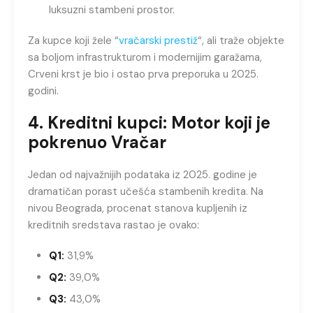
luksuzni stambeni prostor.
Za kupce koji žele “
vračarski prestiž
“, ali traže objekte
sa boljom infrastrukturom i modernijim garažama,
Crveni krst je bio i ostao prva preporuka u 2025.
godini.
4. Kreditni kupci: Motor koji je
pokrenuo Vračar
Jedan od najvažnijih podataka iz 2025. godine je
dramatičan porast učešća stambenih kredita. Na
nivou Beograda, procenat stanova kupljenih iz
kreditnih sredstava rastao je ovako:
Q1:
31,9%
Q2:
39,0%
Q3:
43,0%