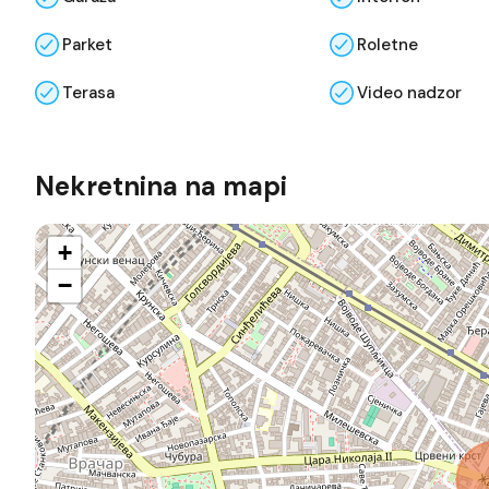
Parket
Roletne
Terasa
Video nadzor
Nekretnina na mapi
+
−