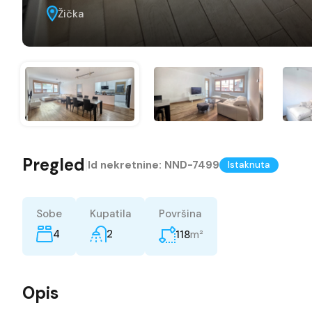
Žička
Pregled
|
Id nekretnine:
NND-7499
Istaknuta
Sobe
Kupatila
Površina
4
2
m²
118
Opis