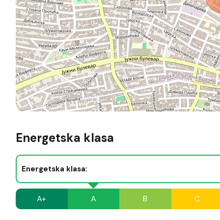
Energetska klasa
Energetska klasa:
A+
A
B
C