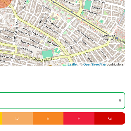
Leaflet
| ©
OpenStreetMap
contributors
A
D
E
F
G