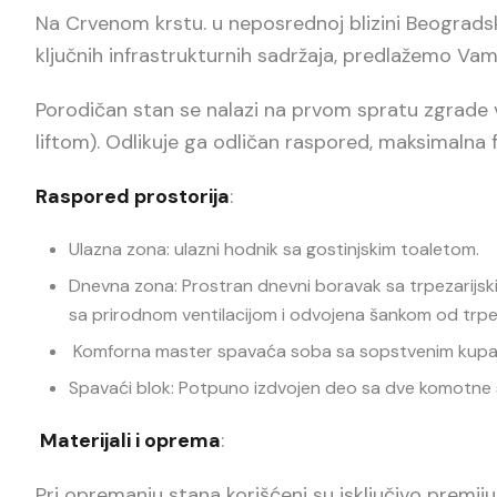
Na Crvenom krstu. u neposrednoj blizini Beograds
ključnih infrastrukturnih sadržaja, predlažemo Vam
Porodičan stan se nalazi na prvom spratu zgrade v
liftom). Odlikuje ga odličan raspored, maksimalna fu
Raspored prostorija
:
Ulazna zona: ulazni hodnik sa gostinjskim toaletom.
Dnevna zona: Prostran dnevni boravak sa trpezarijski
sa prirodnom ventilacijom i odvojena šankom od trpez
Komforna master spavaća soba sa sopstvenim kupati
Spavaći blok: Potpuno izdvojen deo sa dve komotne
Materijali i oprema
:
Pri opremanju stana korišćeni su isključivo premiju