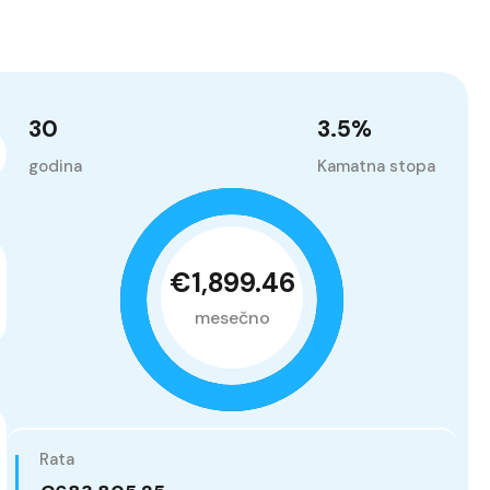
30
3.5
%
godina
Kamatna stopa
€1,899.46
mesečno
Rata