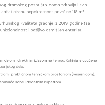
kog dramskog pozorišta, doma zdravlja i svih
 sofisticiranu nepokretnost površine 118 m².
rhunskog kvaliteta gradnje iz 2019. godine (sa
nkcionalnost i pažljivo osmišljen enterijer.
m delom i direktnim izlazom na terasu. Kuhinja je uvučena
arijskog dela.
lom i praktičnom tehničkom prostorijom (vešernicom).
 spavaće sobe i dodatnim kupatilom.
m brendovi i materijali prve klase: