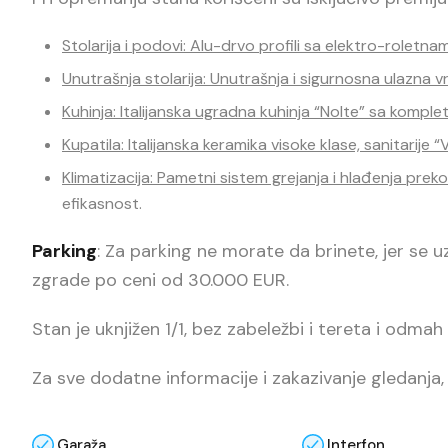
Stolarija i podovi: Alu-drvo profili sa elektro-roletna
Unutrašnja stolarija: Unutrašnja i sigurnosna ulazna 
Kuhinja: Italijanska ugradna kuhinja “Nolte” sa komp
Kupatila: Italijanska keramika visoke klase, sanitarije 
Klimatizacija: Pametni sistem grejanja i hlađenja prek
efikasnost.
Parking
: Za parking ne morate da brinete, jer se 
zgrade po ceni od 30.000 EUR.
Stan je uknjižen 1/1, bez zabeležbi i tereta i odmah u
Za sve dodatne informacije i zakazivanje gledanja
Garaža
Interfon