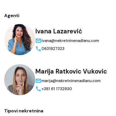
Agenti
Ivana Lazarević
ivana@nekretninenadlanu.com
0631827323
Marija Ratkovic Vukovic
marija@nekretninenadlanu.com
+381 61 1732930
Tipovi nekretnina