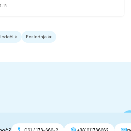
-13
ledeći
Poslednja
moć?
061 / 173-666-2
+381611736662
r