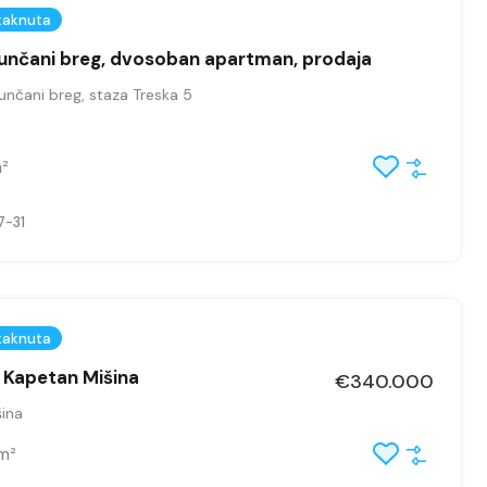
taknuta
unčani breg, dvosoban apartman, prodaja
nčani breg, staza Treska 5
²
-31
taknuta
, Kapetan Mišina
€340.000
ina
m²