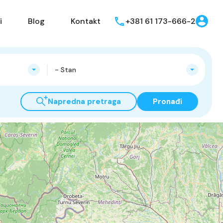
i
Blog
Kontakt
+381 61 173-666-2
- Stan
Napredna pretraga
Pronađi