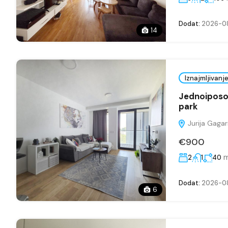
Dodat:
2026-0
14
Iznajmljivanj
Jednoiposo
park
Jurija Gagar
€900
2
1
40
Dodat:
2026-0
6