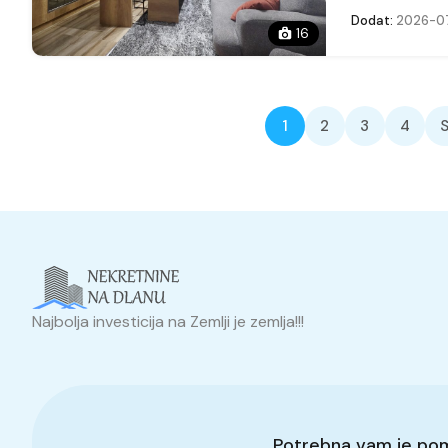
Dodat:
2026-07
16
1
2
3
4
S
Najbolja investicija na Zemlji je zemlja!!!
Potrebna vam je po