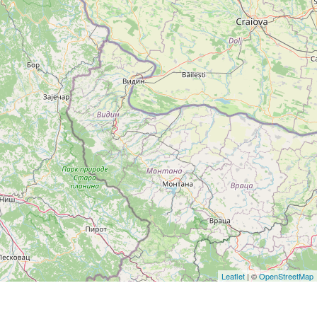
Leaflet
| ©
OpenStreetMap