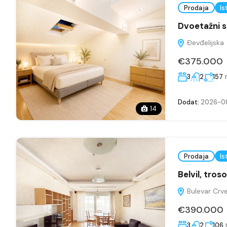
Prodaja
Is
Dvoetažni s
Đevđelijska
€375.000
3
2
157
Dodat:
2026-0
14
Prodaja
Is
Belvil, tro
Bulevar Crve
€390.000
3
2
106