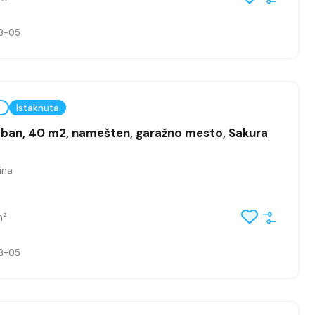
8-05
e
Istaknuta
ban, 40 m2, namešten, garažno mesto, Sakura
ina
m²
8-05