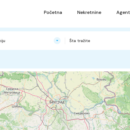
Početna
Nekretnine
Agent
iju
Šta tražite
20