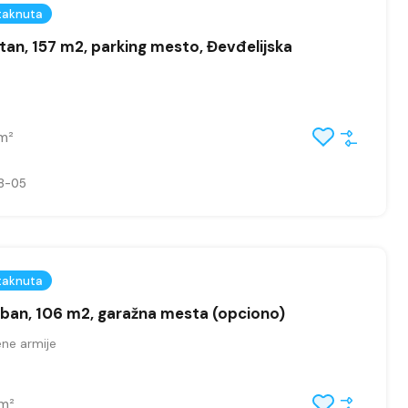
taknuta
tan, 157 m2, parking mesto, Đevđelijska
m²
8-05
taknuta
soban, 106 m2, garažna mesta (opciono)
ne armije
m²