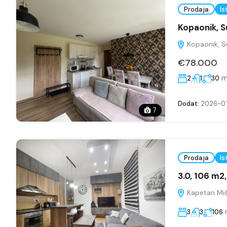
Prodaja
Is
Kopaonik, S
Kopaonik, Su
€78.000
m
2
1
30
Dodat:
2026-07
7
Prodaja
Is
3.0, 106 m2
Kapetan Miš
3
3
106