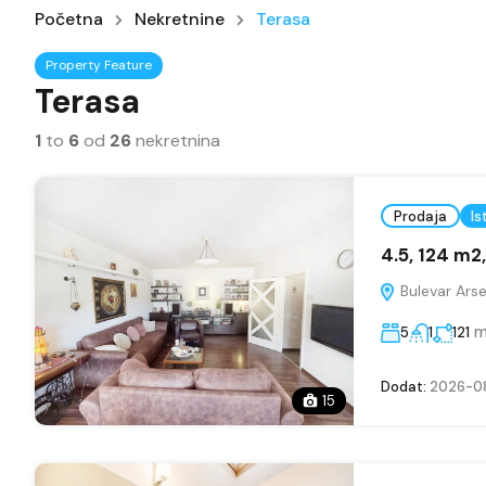
Početna
Nekretnine
Terasa
Property Feature
Terasa
1
to
6
od
26
nekretnina
Prodaja
Is
4.5, 124 m2
Bulevar Arse
m
5
1
121
Dodat:
2026-0
15