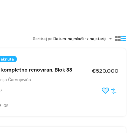
Sortiraj po:
Datum: najmlađi -> najstariji
taknuta
, kompletno renoviran, Blok 33
€520.000
nija Čarnojevića
²
8-05