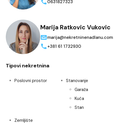
0631827323
Marija Ratkovic Vukovic
marija@nekretninenadlanu.com
+381 61 1732930
Tipovi nekretnina
Poslovni prostor
Stanovanje
Garaža
Kuća
Stan
Zemljište