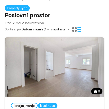
Property Type
Poslovni prostor
1
to
2
od
2
nekretnina
Sortiraj po:
Datum: najmlađi -> najstariji
11
Iznajmljivanje
Istaknuta