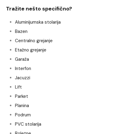
Tražite nešto specifično?
Aluminijumska stolarija
Bazen
Centralno grejanje
Etažno grejanje
Garaža
Interfon
Jacuzzi
Lift
Parket
Planina
Podrum
PVC stolarija
Roletne