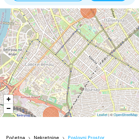
+
−
Leaflet
| ©
OpenStreetMap
Početna
Nekretnine
Poslovni Prostor