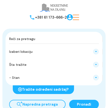
+381 61 173-666-2
Izaberi lokaciju
Šta tražite
- Stan
Tražite određeni sadržaj?
Napredna pretraga
Pronađi