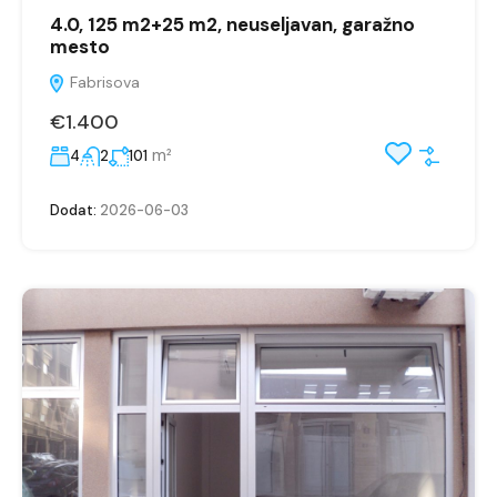
4.0, 125 m2+25 m2, neuseljavan, garažno
mesto
Fabrisova
€1.400
m²
4
2
101
Dodat:
2026-06-03