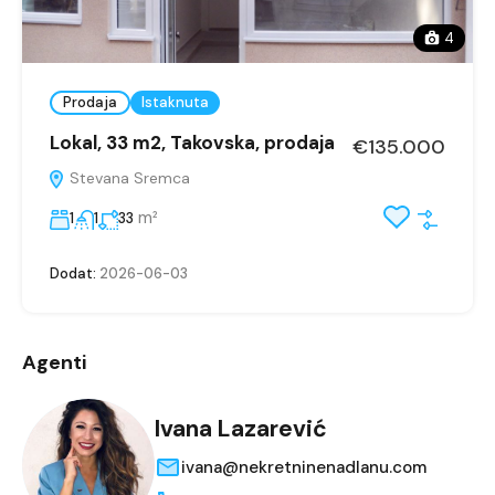
4
Prodaja
Istaknuta
Lokal, 33 m2, Takovska, prodaja
€135.000
Stevana Sremca
m²
1
1
33
Dodat:
2026-06-03
Agenti
Ivana Lazarević
ivana@nekretninenadlanu.com