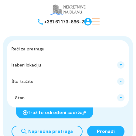
+381 61 173-666-2
Izaberi lokaciju
Šta tražite
- Stan
Tražite određeni sadržaj?
Napredna pretraga
Pronađi