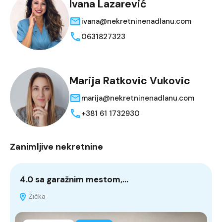
Ivana Lazarević
ivana@nekretninenadlanu.com
0631827323
Marija Ratkovic Vukovic
marija@nekretninenadlanu.com
+381 61 1732930
Zanimljive nekretnine
4.0 sa garažnim mestom,…
4
Žička
S
1