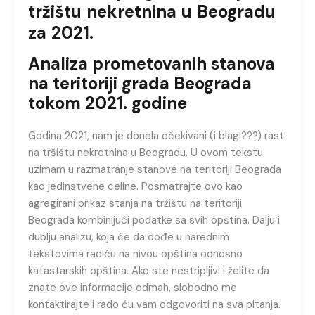
tržištu nekretnina u Beogradu
za 2021.
Analiza prometovanih stanova
na teritoriji grada Beograda
tokom 2021. godine
Godina 2021, nam je donela očekivani (i blagi???) rast
na tršištu nekretnina u Beogradu. U ovom tekstu
uzimam u razmatranje stanove na teritoriji Beograda
kao jedinstvene celine. Posmatrajte ovo kao
agregirani prikaz stanja na tržištu na teritoriji
Beograda kombinijući podatke sa svih opština. Dalju i
dublju analizu, koja će da dođe u narednim
tekstovima radiću na nivou opština odnosno
katastarskih opština. Ako ste nestripljivi i želite da
znate ove informacije odmah, slobodno me
kontaktirajte i rado ću vam odgovoriti na sva pitanja.