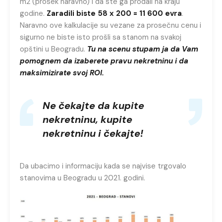
m2 (prosek naravno) i da ste ga prodali na kraju
godine.
Zaradili biste 58 x 200 = 11 600 evra
.
Naravno ove kalkulacije su vezane za prosečnu cenu i
sigurno ne biste isto prošli sa stanom na svakoj
opštini u Beogradu.
Tu na scenu stupam ja da Vam
pomognem da izaberete pravu nekretninu i da
maksimizirate svoj ROI.
Ne čekajte da kupite
nekretninu, kupite
nekretninu i čekajte!
Da ubacimo i informaciju kada se najvise trgovalo
stanovima u Beogradu u 2021. godini.