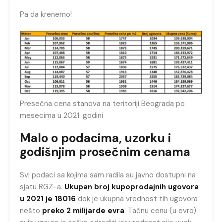
Pa da krenemo!
Presečna cena stanova na teritoriji Beograda po
mesecima u 2021. godini
Malo o podacima, uzorku i
godišnjim prosečnim cenama
Svi podaci sa kojima sam radila su javno dostupni na
sjatu RGZ-a.
Ukupan broj kupoprodajnih ugovora
u 2021 je 18016
dok je ukupna vrednost tih ugovora
nešto
preko 2 milijarde evra
. Tačnu cenu (u evro)