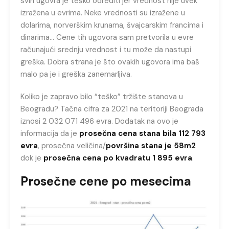
svih ugovra je teško odrediti jer vrednost nije uvek
izražena u evrima. Neke vrednosti su izražene u
dolarima, norverškim krunama, švajcarskim francima i
dinarima… Cene tih ugovora sam pretvorila u evre
računajući srednju vrednost i tu može da nastupi
greška. Dobra strana je što ovakih ugovora ima baš
malo pa je i greška zanemarljiva.
Koliko je zapravo bilo “teško” tržište stanova u
Beogradu? Tačna cifra za 2021 na teritoriji Beograda
iznosi 2 032 071 496 evra. Dodatak na ovo je
informacija da je
prosečna cena stana bila 112 793
evra
, prosečna veličina/
površina stana je 58m2
dok je
prosečna cena po kvadratu 1 895 evra
.
Prosečne cene po mesecima