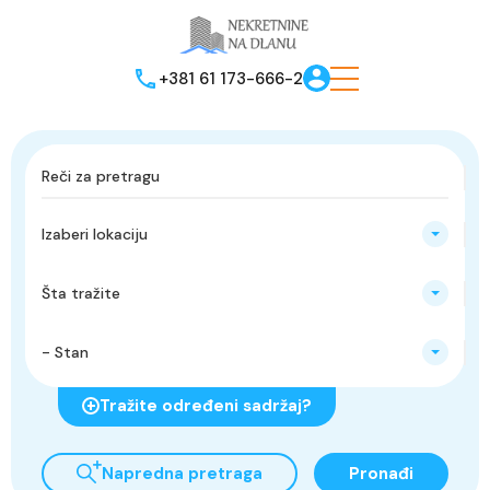
+381 61 173-666-2
Izaberi lokaciju
Šta tražite
- Stan
Tražite određeni sadržaj?
Napredna pretraga
Pronađi