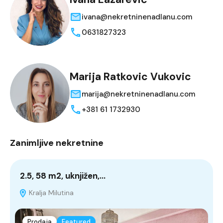
ivana@nekretninenadlanu.com
0631827323
Marija Ratkovic Vukovic
marija@nekretninenadlanu.com
+381 61 1732930
Zanimljive nekretnine
2.5, 58 m2, uknjižen,…
4
Kralja Milutina
Prodaja
Featured