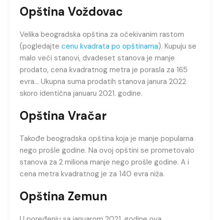
Opština Voždovac
Velika beogradska opština za očekivanim rastom
(pogledajte
cenu kvadrata po opštinama
). Kupuju se
malo veći stanovi, dvadeset stanova je manje
prodato, cena kvadratnog metra je porasla za 165
evra… Ukupna suma prodatih stanova janura 2022
skoro identična januaru 2021. godine.
Opština Vračar
Takođe beogradska opština koja je manje popularna
nego prošle godine. Na ovoj opštini se prometovalo
stanova za 2 miliona manje nego prošle godine. A i
cena metra kvadratnog je za 140 evra niža.
Opština Zemun
U poređenju sa januarom 2021. godine ova