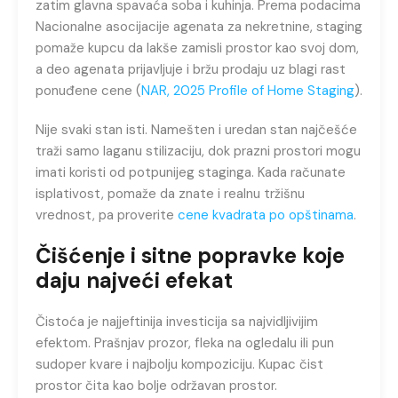
zatim glavna spavaća soba i kuhinja. Prema podacima
Nacionalne asocijacije agenata za nekretnine, staging
pomaže kupcu da lakše zamisli prostor kao svoj dom,
a deo agenata prijavljuje i bržu prodaju uz blagi rast
ponuđene cene (
NAR, 2025 Profile of Home Staging
).
Nije svaki stan isti. Namešten i uredan stan najčešće
traži samo laganu stilizaciju, dok prazni prostori mogu
imati koristi od potpunijeg staginga. Kada računate
isplativost, pomaže da znate i realnu tržišnu
vrednost, pa proverite
cene kvadrata po opštinama
.
Čišćenje i sitne popravke koje
daju najveći efekat
Čistoća je najjeftinija investicija sa najvidljivijim
efektom. Prašnjav prozor, fleka na ogledalu ili pun
sudoper kvare i najbolju kompoziciju. Kupac čist
prostor čita kao bolje održavan prostor.