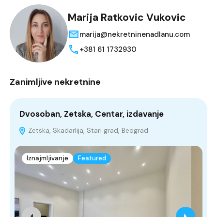
Marija Ratkovic Vukovic
marija@nekretninenadlanu.com
+381 61 1732930
Zanimljive nekretnine
Dvosoban, Zetska, Centar, izdavanje
J
Zetska, Skadarlija, Stari grad, Beograd
Iznajmljivanje
Featured