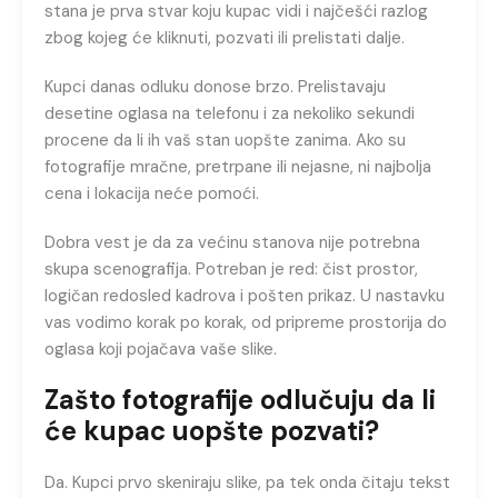
stana je prva stvar koju kupac vidi i najčešći razlog
zbog kojeg će kliknuti, pozvati ili prelistati dalje.
Kupci danas odluku donose brzo. Prelistavaju
desetine oglasa na telefonu i za nekoliko sekundi
procene da li ih vaš stan uopšte zanima. Ako su
fotografije mračne, pretrpane ili nejasne, ni najbolja
cena i lokacija neće pomoći.
Dobra vest je da za većinu stanova nije potrebna
skupa scenografija. Potreban je red: čist prostor,
logičan redosled kadrova i pošten prikaz. U nastavku
vas vodimo korak po korak, od pripreme prostorija do
oglasa koji pojačava vaše slike.
Zašto fotografije odlučuju da li
će kupac uopšte pozvati?
Da. Kupci prvo skeniraju slike, pa tek onda čitaju tekst