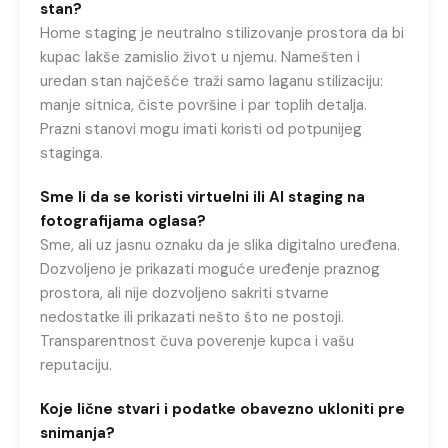
stan?
Home staging je neutralno stilizovanje prostora da bi
kupac lakše zamislio život u njemu. Namešten i
uredan stan najčešće traži samo laganu stilizaciju:
manje sitnica, čiste površine i par toplih detalja.
Prazni stanovi mogu imati koristi od potpunijeg
staginga.
Sme li da se koristi virtuelni ili AI staging na
fotografijama oglasa?
Sme, ali uz jasnu oznaku da je slika digitalno uređena.
Dozvoljeno je prikazati moguće uređenje praznog
prostora, ali nije dozvoljeno sakriti stvarne
nedostatke ili prikazati nešto što ne postoji.
Transparentnost čuva poverenje kupca i vašu
reputaciju.
Koje lične stvari i podatke obavezno ukloniti pre
snimanja?