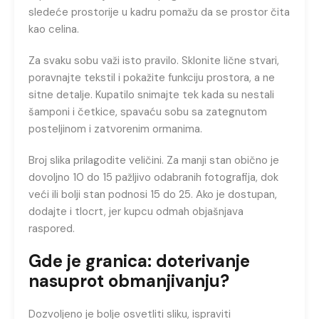
sledeće prostorije u kadru pomažu da se prostor čita
kao celina.
Za svaku sobu važi isto pravilo. Sklonite lične stvari,
poravnajte tekstil i pokažite funkciju prostora, a ne
sitne detalje. Kupatilo snimajte tek kada su nestali
šamponi i četkice, spavaću sobu sa zategnutom
posteljinom i zatvorenim ormanima.
Broj slika prilagodite veličini. Za manji stan obično je
dovoljno 10 do 15 pažljivo odabranih fotografija, dok
veći ili bolji stan podnosi 15 do 25. Ako je dostupan,
dodajte i tlocrt, jer kupcu odmah objašnjava
raspored.
Gde je granica: doterivanje
nasuprot obmanjivanju?
Dozvoljeno je bolje osvetliti sliku, ispraviti