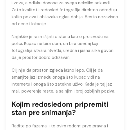
i zovu, a odluku donose za svega nekoliko sekundi.
Zato kvalitet i redosled fotografija direktno određuju
koliko poziva i obilazaka oglas dobija, često nezavisno
od cene i lokacije.
Najlakše je razmišljati o stanu kao o proizvodu na
polici. Kupac ne bira dom, on bira osećaj koji
fotografija stvara. Svetla, uredna i jasna slika govori
da je prostor dobro održavan.
Cilj nije da prostor izgleda lažno lepo. Cilj je da
smanjite jaz između onoga što kupac vidi na
internetu i onoga što zatekne uživo. Kada je taj jaz
mali, poverenje raste, a sa njim i broj ozbiljnih poziva.
Kojim redosledom pripremiti
stan pre snimanja?
Radite po fazama, i to ovim redom: prvo pravna i