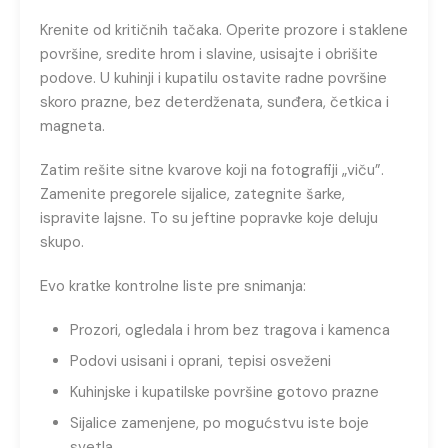
Krenite od kritičnih tačaka. Operite prozore i staklene
površine, sredite hrom i slavine, usisajte i obrišite
podove. U kuhinji i kupatilu ostavite radne površine
skoro prazne, bez deterdženata, sunđera, četkica i
magneta.
Zatim rešite sitne kvarove koji na fotografiji „viču”.
Zamenite pregorele sijalice, zategnite šarke,
ispravite lajsne. To su jeftine popravke koje deluju
skupo.
Evo kratke kontrolne liste pre snimanja:
Prozori, ogledala i hrom bez tragova i kamenca
Podovi usisani i oprani, tepisi osveženi
Kuhinjske i kupatilske površine gotovo prazne
Sijalice zamenjene, po mogućstvu iste boje
svetla