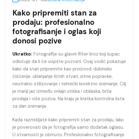
Kako pripremiti stan za
prodaju: profesionalno
fotografisanje i oglas koji
donosi pozive
Ukratko:
Fotografije su glavni filter kroz koji kupac
odlučuje da li će uopšte pozvati. Ovaj vodič pokazuje
kako da stan pripremite kao proizvod: dubinsko
čišćenje, uklanjanje ličnih stvari, sitne popravke,
neutralno stilizovanje i tehnički korektno snimanje. Cilj
je manji jaz između onlajn utiska i obilaska, brža
prodaja i više poziva. Na kraju je kratka kontrolna lista
za dan snimanja.
Kada razmišljate kako pripremiti stan za prodaju, lako
je poverovati da je fotografija samo dodatak oglasu.
U stvarnosti je obrnuto. Profesionalno fotografisanje