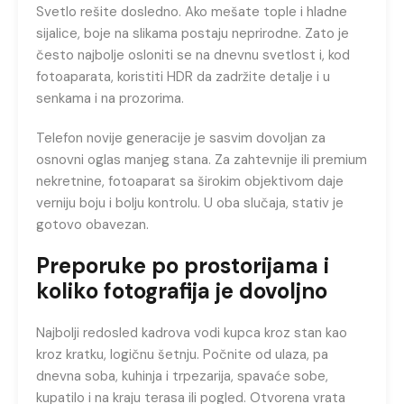
Svetlo rešite dosledno. Ako mešate tople i hladne
sijalice, boje na slikama postaju neprirodne. Zato je
često najbolje osloniti se na dnevnu svetlost i, kod
fotoaparata, koristiti HDR da zadržite detalje i u
senkama i na prozorima.
Telefon novije generacije je sasvim dovoljan za
osnovni oglas manjeg stana. Za zahtevnije ili premium
nekretnine, fotoaparat sa širokim objektivom daje
verniju boju i bolju kontrolu. U oba slučaja, stativ je
gotovo obavezan.
Preporuke po prostorijama i
koliko fotografija je dovoljno
Najbolji redosled kadrova vodi kupca kroz stan kao
kroz kratku, logičnu šetnju. Počnite od ulaza, pa
dnevna soba, kuhinja i trpezarija, spavaće sobe,
kupatilo i na kraju terasa ili pogled. Otvorena vrata