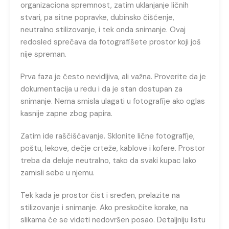
organizaciona spremnost, zatim uklanjanje ličnih
stvari, pa sitne popravke, dubinsko čišćenje,
neutralno stilizovanje, i tek onda snimanje. Ovaj
redosled sprečava da fotografišete prostor koji još
nije spreman.
Prva faza je često nevidljiva, ali važna. Proverite da je
dokumentacija u redu i da je stan dostupan za
snimanje. Nema smisla ulagati u fotografije ako oglas
kasnije zapne zbog papira.
Zatim ide raščišćavanje. Sklonite lične fotografije,
poštu, lekove, dečje crteže, kablove i kofere. Prostor
treba da deluje neutralno, tako da svaki kupac lako
zamisli sebe u njemu.
Tek kada je prostor čist i sređen, prelazite na
stilizovanje i snimanje. Ako preskočite korake, na
slikama će se videti nedovršen posao. Detaljniju listu