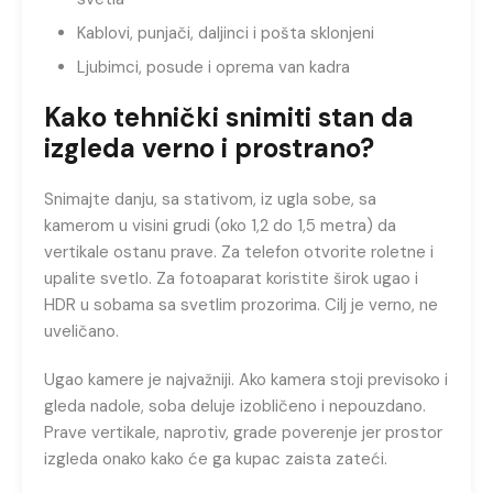
Kablovi, punjači, daljinci i pošta sklonjeni
Ljubimci, posude i oprema van kadra
Kako tehnički snimiti stan da
izgleda verno i prostrano?
Snimajte danju, sa stativom, iz ugla sobe, sa
kamerom u visini grudi (oko 1,2 do 1,5 metra) da
vertikale ostanu prave. Za telefon otvorite roletne i
upalite svetlo. Za fotoaparat koristite širok ugao i
HDR u sobama sa svetlim prozorima. Cilj je verno, ne
uveličano.
Ugao kamere je najvažniji. Ako kamera stoji previsoko i
gleda nadole, soba deluje izobličeno i nepouzdano.
Prave vertikale, naprotiv, grade poverenje jer prostor
izgleda onako kako će ga kupac zaista zateći.