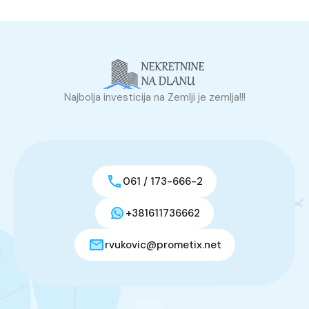
Najbolja investicija na Zemlji je zemlja!!!
061 / 173-666-2
+381611736662
rvukovic@prometix.net