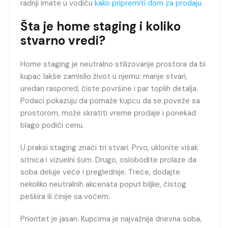
radnji imate u vodiču
kako pripremiti dom za prodaju
.
Šta je home staging i koliko
stvarno vredi?
Home staging je neutralno stilizovanje prostora da bi
kupac lakše zamislio život u njemu: manje stvari,
uredan raspored, čiste površine i par toplih detalja.
Podaci pokazuju da pomaže kupcu da se poveže sa
prostorom, može skratiti vreme prodaje i ponekad
blago podići cenu.
U praksi staging znači tri stvari. Prvo, uklonite višak
sitnica i vizuelni šum. Drugo, oslobodite prolaze da
soba deluje veće i preglednije. Treće, dodajte
nekoliko neutralnih akcenata poput biljke, čistog
peškira ili činije sa voćem.
Prioritet je jasan. Kupcima je najvažnija dnevna soba,