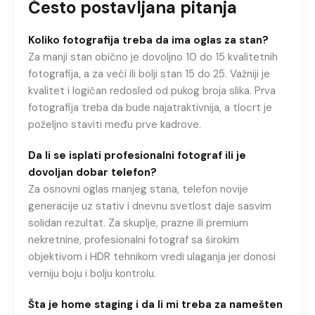
Često postavljana pitanja
Koliko fotografija treba da ima oglas za stan?
Za manji stan obično je dovoljno 10 do 15 kvalitetnih
fotografija, a za veći ili bolji stan 15 do 25. Važniji je
kvalitet i logičan redosled od pukog broja slika. Prva
fotografija treba da bude najatraktivnija, a tlocrt je
poželjno staviti među prve kadrove.
Da li se isplati profesionalni fotograf ili je
dovoljan dobar telefon?
Za osnovni oglas manjeg stana, telefon novije
generacije uz stativ i dnevnu svetlost daje sasvim
solidan rezultat. Za skuplje, prazne ili premium
nekretnine, profesionalni fotograf sa širokim
objektivom i HDR tehnikom vredi ulaganja jer donosi
verniju boju i bolju kontrolu.
Šta je home staging i da li mi treba za namešten