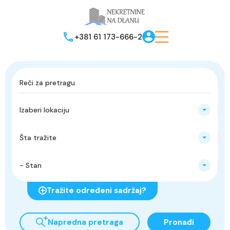
+381 61 173-666-2
Izaberi lokaciju
Šta tražite
- Stan
Tražite određeni sadržaj?
Napredna pretraga
Pronađi