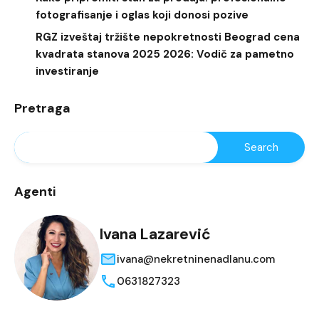
fotografisanje i oglas koji donosi pozive
RGZ izveštaj tržište nepokretnosti Beograd cena
kvadrata stanova 2025 2026: Vodič za pametno
investiranje
Pretraga
Agenti
Ivana Lazarević
ivana@nekretninenadlanu.com
0631827323