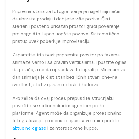
Priprema stana za fotografisanje je najjeftiniji način
da ubrzate prodaju i dobijete više poziva. Čist,
sređen i pošteno prikazan prostor gradi poverenje
pre nego što kupac uopšte pozove. Sistematičan
pristup uvek pobeđuje improvizaciju.
Zapamtite tri stvari: pripremite prostor po fazama,
snimajte verno i sa pravim vertikalama, i pustite oglas
da pojača, a ne da opravdava fotografije. Minimum za
dan snimanja je čist stan bez ličnih stvari, dnevna
svetlost, stativ i jasan redosled kadrova.
Ako želite da ovaj proces prepustite stručnjaku,
povežite se sa licenciranim agentom preko
platforme. Agent može da organizuje profesionalno
fotografisanje, procenu i objavu, a vi u miru pratite
aktuelne oglase
i zainteresovane kupce.