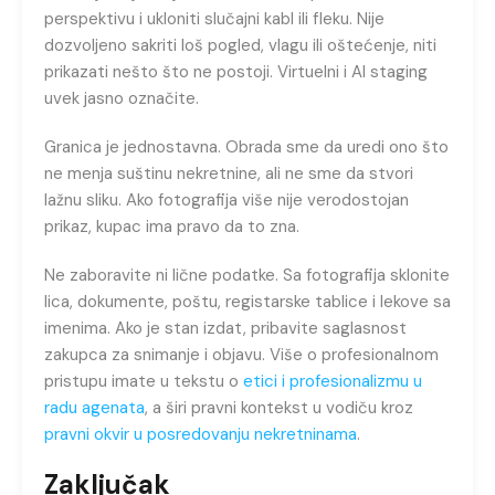
perspektivu i ukloniti slučajni kabl ili fleku. Nije
dozvoljeno sakriti loš pogled, vlagu ili oštećenje, niti
prikazati nešto što ne postoji. Virtuelni i AI staging
uvek jasno označite.
Granica je jednostavna. Obrada sme da uredi ono što
ne menja suštinu nekretnine, ali ne sme da stvori
lažnu sliku. Ako fotografija više nije verodostojan
prikaz, kupac ima pravo da to zna.
Ne zaboravite ni lične podatke. Sa fotografija sklonite
lica, dokumente, poštu, registarske tablice i lekove sa
imenima. Ako je stan izdat, pribavite saglasnost
zakupca za snimanje i objavu. Više o profesionalnom
pristupu imate u tekstu o
etici i profesionalizmu u
radu agenata
, a širi pravni kontekst u vodiču kroz
pravni okvir u posredovanju nekretninama
.
Zaključak