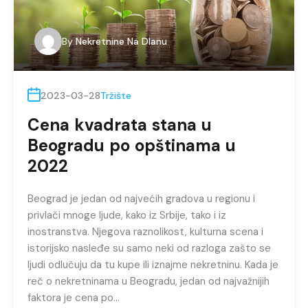
By
Nekretnine Na Dlanu
2023-03-28
Tržište
Cena kvadrata stana u
Beogradu po opštinama u
2022
Beograd je jedan od najvećih gradova u regionu i
privlači mnoge ljude, kako iz Srbije, tako i iz
inostranstva. Njegova raznolikost, kulturna scena i
istorijsko nasleđe su samo neki od razloga zašto se
ljudi odlučuju da tu kupe ili iznajme nekretninu. Kada je
reč o nekretninama u Beogradu, jedan od najvažnijih
faktora je cena po…