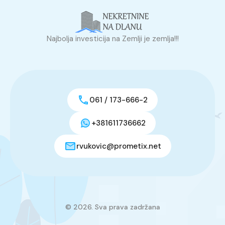
Najbolja investicija na Zemlji je zemlja!!!
061 / 173-666-2
+381611736662
rvukovic@prometix.net
© 2026. Sva prava zadržana