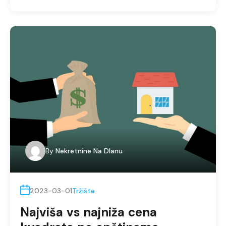
By
Nekretnine Na Dlanu
2023-03-01
Tržište
Najviša vs najniža cena