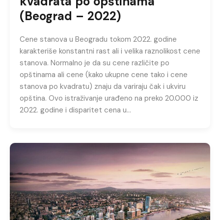
kvadrata po opštinama
(Beograd – 2022)
Cene stanova u Beogradu tokom 2022. godine
karakteriše konstantni rast ali i velika raznolikost cene
stanova. Normalno je da su cene različite po
opštinama ali cene (kako ukupne cene tako i cene
stanova po kvadratu) znaju da variraju čak i ukviru
opština. Ovo istraživanje urađeno na preko 20.000 iz
2022. godine i disparitet cena u…