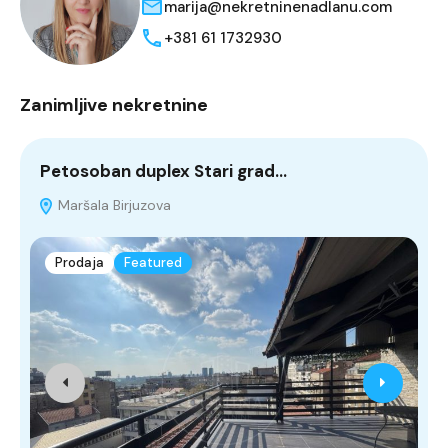
marija@nekretninenadlanu.com
+381 61 1732930
Zanimljive nekretnine
Petosoban duplex Stari grad…
A
Maršala Birjuzova
Prodaja
Featured