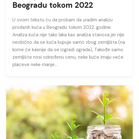
Beogradu tokom 2022
U ovom tekstu ću da probam da uradim analizu
prodatih kuća u Beogradu tokom 2022. godine.
Analiza kuća nije tako laka kao analiza stanova jer nije
neobično da se kuća kupuje samo zbog zemljišta (na
kome će kasnije da se izgradi zgrada), Takođe samo
zemljište nosi određenu cenu, neke kuće imaju veće
placeve neke manje…