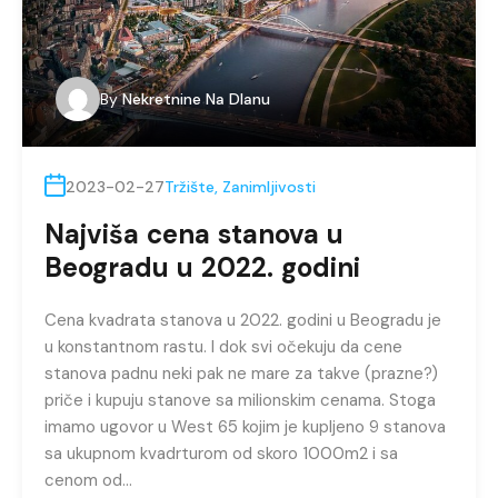
By
Nekretnine Na Dlanu
2023-02-27
Tržište
,
Zanimljivosti
Najviša cena stanova u
Beogradu u 2022. godini
Cena kvadrata stanova u 2022. godini u Beogradu je
u konstantnom rastu. I dok svi očekuju da cene
stanova padnu neki pak ne mare za takve (prazne?)
priče i kupuju stanove sa milionskim cenama. Stoga
imamo ugovor u West 65 kojim je kupljeno 9 stanova
sa ukupnom kvadrturom od skoro 1000m2 i sa
cenom od…