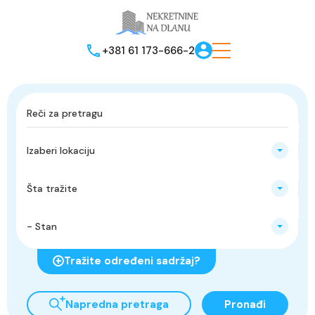
+381 61 173-666-2
Izaberi lokaciju
Šta tražite
- Stan
Tražite određeni sadržaj?
Napredna pretraga
Pronađi